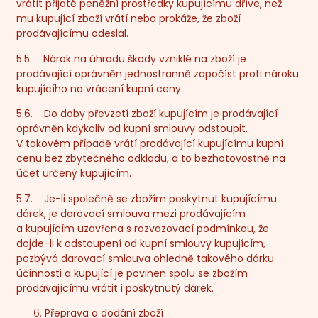
vrátit přijaté peněžní prostředky kupujícímu dříve, než
mu kupující zboží vrátí nebo prokáže, že zboží
prodávajícímu odeslal.
5.5. Nárok na úhradu škody vzniklé na zboží je
prodávající oprávněn jednostranně započíst proti nároku
kupujícího na vrácení kupní ceny.
5.6. Do doby převzetí zboží kupujícím je prodávající
oprávněn kdykoliv od kupní smlouvy odstoupit.
V takovém případě vrátí prodávající kupujícímu kupní
cenu bez zbytečného odkladu, a to bezhotovostně na
účet určený kupujícím.
5.7. Je-li společně se zbožím poskytnut kupujícímu
dárek, je darovací smlouva mezi prodávajícím
a kupujícím uzavřena s rozvazovací podmínkou, že
dojde-li k odstoupení od kupní smlouvy kupujícím,
pozbývá darovací smlouva ohledně takového dárku
účinnosti a kupující je povinen spolu se zbožím
prodávajícímu vrátit i poskytnutý dárek.
Přeprava a dodání zboží