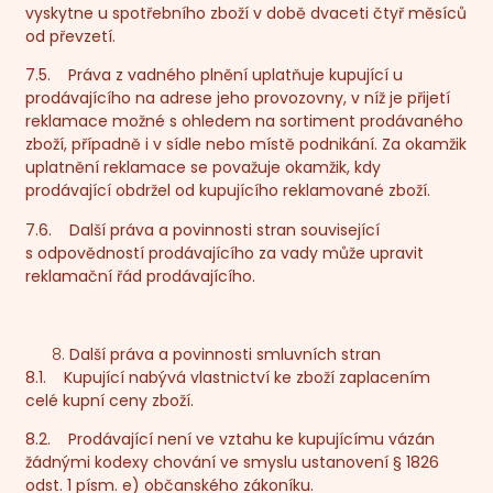
vyskytne u spotřebního zboží v době dvaceti čtyř měsíců
od převzetí.
7.5. Práva z vadného plnění uplatňuje kupující u
prodávajícího na adrese jeho provozovny, v níž je přijetí
reklamace možné s ohledem na sortiment prodávaného
zboží, případně i v sídle nebo místě podnikání. Za okamžik
uplatnění reklamace se považuje okamžik, kdy
prodávající obdržel od kupujícího reklamované zboží.
7.6. Další práva a povinnosti stran související
s odpovědností prodávajícího za vady může upravit
reklamační řád prodávajícího.
Další práva a povinnosti smluvních stran
8.1. Kupující nabývá vlastnictví ke zboží zaplacením
celé kupní ceny zboží.
8.2. Prodávající není ve vztahu ke kupujícímu vázán
žádnými kodexy chování ve smyslu ustanovení § 1826
odst. 1 písm. e) občanského zákoníku.