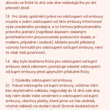
důvodu ve lhůtě 14 dnů ode dne následujícího po dni
převzetí zboží
1.3 Pro účely uplatnění práva na odstoupení od smlouvy
musíte o svém odstoupení od této smlouvy informovat
výše uvedeného prodejce, a to formou jednostranného
právního jednání (například dopisem zaslaným
prostřednictvím provozovatele poštovních služeb, e-
mailem, případně i osobně). Můžete použít přiložený
vzorový formulář pro odstoupení od kupní smlouvy, není
to však Vaší povinností.
1.4 Aby byla dodržena lhůta pro odstoupení od kupní
smlouvy daná zákonem, postačuje odeslat odstoupení
od kupní smlouvy před uplynutím příslušné lhůty.
Důsledky odstoupení od smlouvy
2.1 Pokud odstoupíte od kupní smlouvy, vrátíme Vám
bez zbytečného odkladu, nejpozději do 14 dnů ode dne,
kdy nám došlo Vaše oznámení o odstoupení od kupní
smlouvy, všechny platby, které jsme od Vás obdrželi,
včetně nákladů na dodání zboží (kromě dodatečných