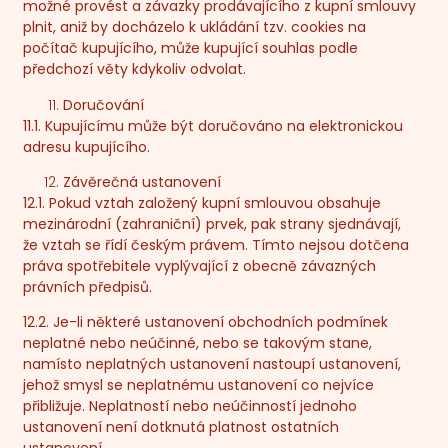
možné provést a závazky prodávajícího z kupní smlouvy
plnit, aniž by docházelo k ukládání tzv. cookies na
počítač kupujícího, může kupující souhlas podle
předchozí věty kdykoliv odvolat.
Doručování
11.1. Kupujícímu může být doručováno na elektronickou
adresu kupujícího.
Závěrečná ustanovení
12.1. Pokud vztah založený kupní smlouvou obsahuje
mezinárodní (zahraniční) prvek, pak strany sjednávají,
že vztah se řídí českým právem. Tímto nejsou dotčena
práva spotřebitele vyplývající z obecně závazných
právních předpisů.
12.2. Je-li některé ustanovení obchodních podmínek
neplatné nebo neúčinné, nebo se takovým stane,
namísto neplatných ustanovení nastoupí ustanovení,
jehož smysl se neplatnému ustanovení co nejvíce
přibližuje. Neplatností nebo neúčinností jednoho
ustanovení není dotknutá platnost ostatních