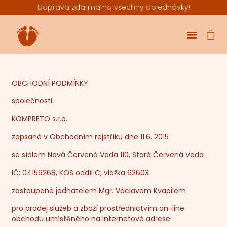
Doprava zdarma na všechny objednávky!
PODKLADY PRO MĚSTA
OBCHODNÍ PODMÍNKY
společnosti
KOMPRETO s.r.o.
zapsané v Obchodním rejstříku dne 11.6. 2015
se sídlem Nová Červená Voda 110, Stará Červená Voda
IČ: 04159268, KOS oddíl C, vložka 62603
zastoupené jednatelem Mgr. Václavem Kvapilem
pro prodej služeb a zboží prostřednictvím on-line
obchodu umístěného na internetové adrese