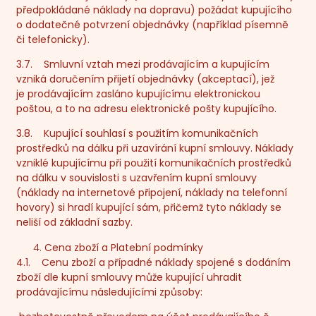
předpokládané náklady na dopravu) požádat kupujícího
o dodatečné potvrzení objednávky (například písemně
či telefonicky).
3.7. Smluvní vztah mezi prodávajícím a kupujícím
vzniká doručením přijetí objednávky (akceptací), jež
je prodávajícím zasláno kupujícímu elektronickou
poštou, a to na adresu elektronické pošty kupujícího.
3.8. Kupující souhlasí s použitím komunikačních
prostředků na dálku při uzavírání kupní smlouvy. Náklady
vzniklé kupujícímu při použití komunikačních prostředků
na dálku v souvislosti s uzavřením kupní smlouvy
(náklady na internetové připojení, náklady na telefonní
hovory) si hradí kupující sám, přičemž tyto náklady se
neliší od základní sazby.
Cena zboží a Platební podmínky
4.1. Cenu zboží a případné náklady spojené s dodáním
zboží dle kupní smlouvy může kupující uhradit
prodávajícímu následujícími způsoby
: