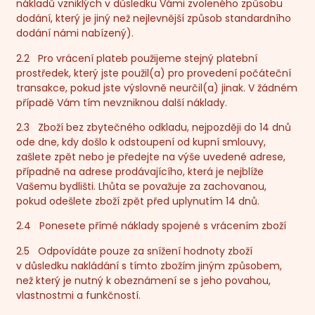
nákladů vzniklých v důsledku Vámi zvoleného způsobu
dodání, který je jiný než nejlevnější způsob standardního
dodání námi nabízený).
2.2 Pro vrácení plateb použijeme stejný platební
prostředek, který jste použil(a) pro provedení počáteční
transakce, pokud jste výslovně neurčil(a) jinak. V žádném
případě Vám tím nevzniknou další náklady.
2.3 Zboží bez zbytečného odkladu, nejpozději do 14 dnů
ode dne, kdy došlo k odstoupení od kupní smlouvy,
zašlete zpět nebo je předejte na výše uvedené adrese,
případně na adrese prodávajícího, která je nejblíže
Vašemu bydlišti. Lhůta se považuje za zachovanou,
pokud odešlete zboží zpět před uplynutím 14 dnů.
2.4 Ponesete přímé náklady spojené s vrácením zboží
2.5 Odpovídáte pouze za snížení hodnoty zboží
v důsledku nakládání s tímto zbožím jiným způsobem,
než který je nutný k obeznámení se s jeho povahou,
vlastnostmi a funkčností.