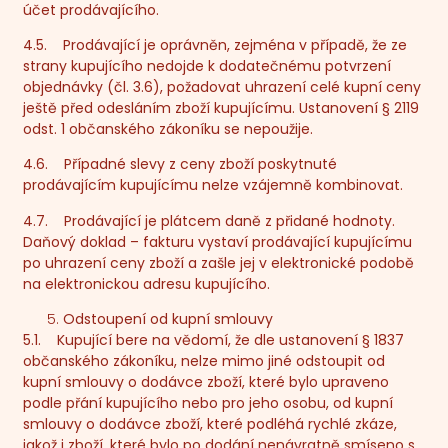
účet prodávajícího.
4.5. Prodávající je oprávněn, zejména v případě, že ze
strany kupujícího nedojde k dodatečnému potvrzení
objednávky (čl. 3.6), požadovat uhrazení celé kupní ceny
ještě před odesláním zboží kupujícímu. Ustanovení § 2119
odst. 1 občanského zákoníku se nepoužije.
4.6. Případné slevy z ceny zboží poskytnuté
prodávajícím kupujícímu nelze vzájemně kombinovat.
4.7. Prodávající je plátcem daně z přidané hodnoty.
Daňový doklad – fakturu vystaví prodávající kupujícímu
po uhrazení ceny zboží a zašle jej v elektronické podobě
na elektronickou adresu kupujícího.
Odstoupení od kupní smlouvy
5.1. Kupující bere na vědomí, že dle ustanovení § 1837
občanského zákoníku, nelze mimo jiné odstoupit od
kupní smlouvy o dodávce zboží, které bylo upraveno
podle přání kupujícího nebo pro jeho osobu, od kupní
smlouvy o dodávce zboží, které podléhá rychlé zkáze,
jakož i zboží, které bylo po dodání nenávratně smíseno s