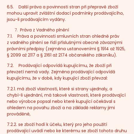
6.5. Další práva a povinnosti stran při přepravě zboží
mohou upravit zvláštní dodací podmínky prodávajícího,
jsou-li prodávajícím vydány.
Práva z Vadného plnění
7.1. Práva a povinnosti smluvních stran ohledně práv
z vadného plnění se řídí příslušnými obecně závaznými
právními předpisy (zejména ustanoveními § 1914 až 1925,
§ 2099 až 2117 a § 2161 až 2174 občanského zákoníku).
7.2. Prodávající odpovídá kupujícímu, že zboží při
převzetí nemá vady. Zejména prodávající odpovídá
kupujícímu, že v době, kdy kupující zboží převzal:
7.2.1. má zboží vlastnosti, které si strany ujednaly, a
chybí-li ujednání, má takové vlastnosti, které prodávající
nebo výrobce popsal nebo které kupující očekával s
ohledem na povahu zboží a na základě reklamy jimi
prováděné,
7.2.2. se zboží hodí k účelu, který pro jeho použití
prodávající uvádí nebo ke kterému se zboží tohoto druhu