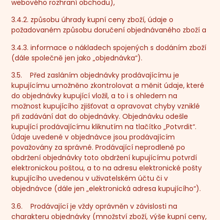
webového rozhraní obchodu),
3.4.2. způsobu úhrady kupní ceny zboží, údaje o
požadovaném způsobu doručení objednávaného zboží a
3.4.3. informace o nákladech spojených s dodáním zboží
(dále společně jen jako „
objednávka
“).
3.5. Před zasláním objednávky prodávajícímu je
kupujícímu umožněno zkontrolovat a měnit údaje, které
do objednávky kupující vložil, a to i s ohledem na
možnost kupujícího zjišťovat a opravovat chyby vzniklé
při zadávání dat do objednávky. Objednávku odešle
kupující prodávajícímu kliknutím na tlačítko „Potvrdit“.
Údaje uvedené v objednávce jsou prodávajícím
považovány za správné. Prodávající neprodleně po
obdržení objednávky toto obdržení kupujícímu potvrdí
elektronickou poštou, a to na adresu elektronické pošty
kupujícího uvedenou v uživatelském účtu či v
objednávce (dále jen „
elektronická adresa kupujícího
“).
3.6. Prodávající je vždy oprávněn v závislosti na
charakteru objednávky (množství zboží, výše kupní ceny,