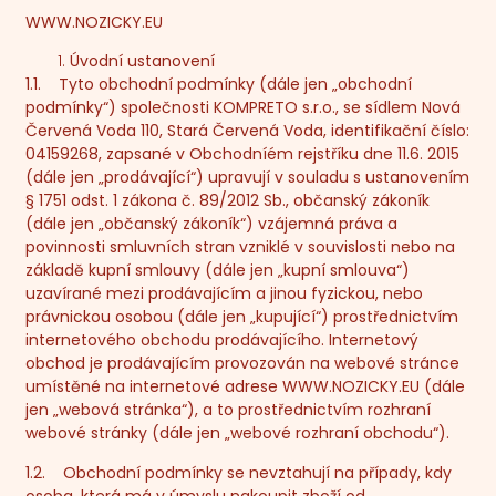
WWW.NOZICKY.EU
Úvodní ustanovení
1.1. Tyto obchodní podmínky (dále jen „
obchodní
podmínky
“) společnosti KOMPRETO s.r.o., se sídlem Nová
Červená Voda 110, Stará Červená Voda, identifikační číslo:
04159268, zapsané v Obchodníém rejstříku dne 11.6. 2015
(dále jen „
prodávající
“) upravují v souladu s ustanovením
§ 1751 odst. 1 zákona č. 89/2012 Sb., občanský zákoník
(dále jen „
občanský zákoník
“) vzájemná práva a
povinnosti smluvních stran vzniklé v souvislosti nebo na
základě kupní smlouvy (dále jen „
kupní smlouva
“)
uzavírané mezi prodávajícím a jinou fyzickou, nebo
právnickou osobou (dále jen „
kupující
“) prostřednictvím
internetového obchodu prodávajícího. Internetový
obchod je prodávajícím provozován na webové stránce
umístěné na internetové adrese WWW.NOZICKY.EU (dále
jen „
webová stránka
“), a to prostřednictvím rozhraní
webové stránky (dále jen „
webové rozhraní obchodu
“).
1.2. Obchodní podmínky se nevztahují na případy, kdy
osoba, která má v úmyslu nakoupit zboží od