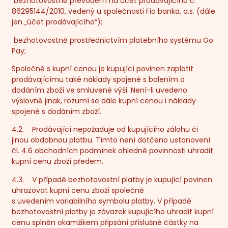
bezhotovostně převodem na účet prodávajícího č.
86295144/2010, vedený u společnosti Fio banka, a.s. (dále
jen „
účet prodávajícího
“);
bezhotovostně prostřednictvím platebního systému Go
Pay;
Společně s kupní cenou je kupující povinen zaplatit
prodávajícímu také náklady spojené s balením a
dodáním zboží ve smluvené výši. Není-li uvedeno
výslovně jinak, rozumí se dále kupní cenou i náklady
spojené s dodáním zboží.
4.2. Prodávající nepožaduje od kupujícího zálohu či
jinou obdobnou platbu. Tímto není dotčeno ustanovení
čl. 4.6 obchodních podmínek ohledně povinnosti uhradit
kupní cenu zboží předem.
4.3. V případě bezhotovostní platby je kupující povinen
uhrazovat kupní cenu zboží společně
s uvedením variabilního symbolu platby. V případě
bezhotovostní platby je závazek kupujícího uhradit kupní
cenu splněn okamžikem připsání příslušné částky na