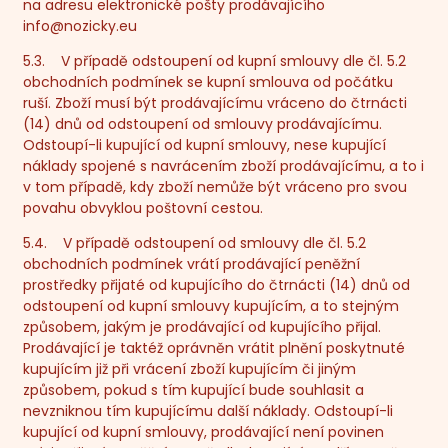
na adresu elektronické pošty prodávajícího
info@nozicky.eu
5.3. V případě odstoupení od kupní smlouvy dle čl. 5.2
obchodních podmínek se kupní smlouva od počátku
ruší. Zboží musí být prodávajícímu vráceno do čtrnácti
(14) dnů od odstoupení od smlouvy prodávajícímu.
Odstoupí-li kupující od kupní smlouvy, nese kupující
náklady spojené s navrácením zboží prodávajícímu, a to i
v tom případě, kdy zboží nemůže být vráceno pro svou
povahu obvyklou poštovní cestou.
5.4. V případě odstoupení od smlouvy dle čl. 5.2
obchodních podmínek vrátí prodávající peněžní
prostředky přijaté od kupujícího do čtrnácti (14) dnů od
odstoupení od kupní smlouvy kupujícím, a to stejným
způsobem, jakým je prodávající od kupujícího přijal.
Prodávající je taktéž oprávněn vrátit plnění poskytnuté
kupujícím již při vrácení zboží kupujícím či jiným
způsobem, pokud s tím kupující bude souhlasit a
nevzniknou tím kupujícímu další náklady. Odstoupí-li
kupující od kupní smlouvy, prodávající není povinen