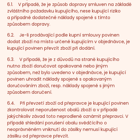
6.1. V případě, že je způsob dopravy smluven na základě
zvláštního požadavku kupujícího, nese kupující riziko
a případné dodatečné náklady spojené s tímto
způsobem dopravy.
6.2. Je-li prodávající podle kupní smlouvy povinen
dodat zboží na místo určené kupujícím v objednávce, je
kupující povinen převzít zboží při dodání.
6.3. V případě, že je z důvodů na straně kupujícího
nutno zboží doručovat opakovaně nebo jiným
způsobem, než bylo uvedeno v objednávce, je kupující
povinen uhradit náklady spojené s opakovaným
doručováním zboží, resp. náklady spojené s jiným
způsobem doručení.
6.4. Při převzetí zboží od přepravce je kupující povinen
zkontrolovat neporušenost obalů zboží a v případě
jakýchkoliv závad toto neprodleně oznámit přepravci. V
případě shledání porušení obalu svědčícího o
neoprávněném vniknutí do zásilky nemusí kupující
zásilku od přepravce převzít.