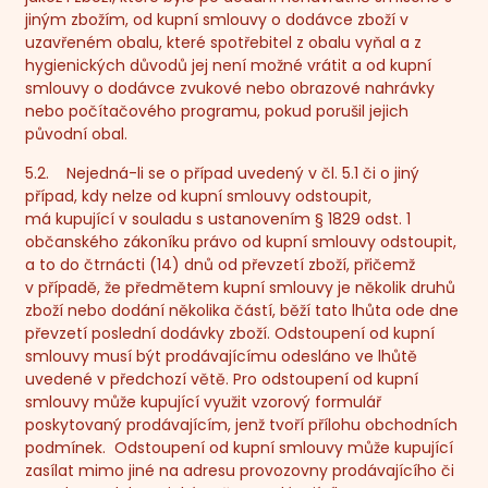
jiným zbožím, od kupní smlouvy o dodávce zboží v
uzavřeném obalu, které spotřebitel z obalu vyňal a z
hygienických důvodů jej není možné vrátit a od kupní
smlouvy o dodávce zvukové nebo obrazové nahrávky
nebo počítačového programu, pokud porušil jejich
původní obal.
5.2. Nejedná-li se o případ uvedený v čl. 5.1 či o jiný
případ, kdy nelze od kupní smlouvy odstoupit,
má kupující v souladu s ustanovením § 1829 odst. 1
občanského zákoníku právo od kupní smlouvy odstoupit,
a to do čtrnácti (14) dnů od převzetí zboží, přičemž
v případě, že předmětem kupní smlouvy je několik druhů
zboží nebo dodání několika částí, běží tato lhůta ode dne
převzetí poslední dodávky zboží. Odstoupení od kupní
smlouvy musí být prodávajícímu odesláno ve lhůtě
uvedené v předchozí větě. Pro odstoupení od kupní
smlouvy může kupující využit vzorový formulář
poskytovaný prodávajícím, jenž tvoří přílohu obchodních
podmínek. Odstoupení od kupní smlouvy může kupující
zasílat mimo jiné na adresu provozovny prodávajícího či